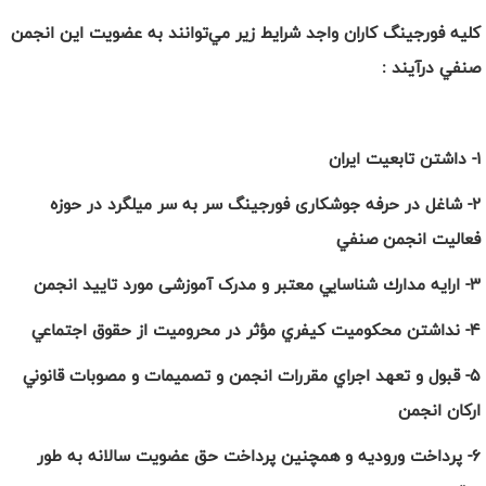
كليه فورجینگ کاران واجد شرايط زير مي‌توانند به عضويت اين انجمن
صنفي درآيند :
1- داشتن تابعيت ايران
2- شاغل در حرفه جوشکاری فورجینگ سر به سر میلگرد در حوزه
فعاليت انجمن صنفي
3- ارايه مدارك شناسايي معتبر و مدرک آموزشی مورد تایید انجمن
4- نداشتن محكوميت كيفري مؤثر در محروميت از حقوق اجتماعي
5- قبول و تعهد اجراي مقررات انجمن و تصميمات و مصوبات قانوني
اركان انجمن
6- پرداخت ورودیه و همچنين پرداخت حق عضويت سالانه به طور